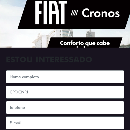
RODAS DE LIGA-LEVE
As rodas de liga leve com desenho dinâmico e
acabamento diamantado elevam o estilo do Fiat
Cronos, trazendo mais personalidade para cada
viagem.