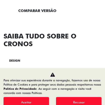
INSTITUCIONAL
AGENDE UM TEST DRIVE
Home
VDP: Fiat Cronos
Desacelere. Seu bem maior é a vida.
Para otimizar sua experiência durante a navegação, fazemos uso de nossa
Política de Cookies e para proteger seus dados pessoais respeitamos nossa
Política de Privacidade
. Ao seguir com a navegação e visita você
concorda com nossas Políticas.
Aceitar
Recusar
19.122.936/0001-13