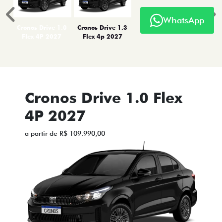
TITANO
WhatsApp
STRADA
TORO
FASTBACK HYBRID
PULSE
FASTBACK
CRONOS
NOVA FIORINO
SCUDO