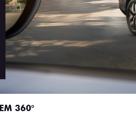
.carousel.texts.control_prev