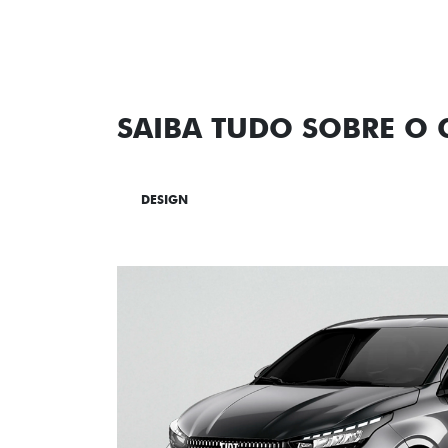
Versão escolhida
Preferência de contato:
Whatsapp
Telefone
Email
Li e aceito a
Política de Privacidade
e
concordo em receber comunicações da
concessionária.
ENTRAR EM CONTATO