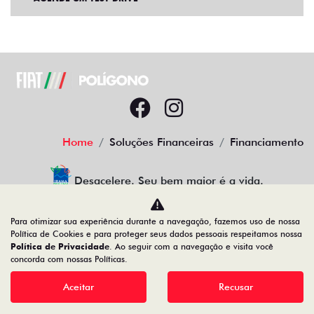
Home
Soluções Financeiras
Financiamento
Desacelere. Seu bem maior é a vida.
Para otimizar sua experiência durante a navegação, fazemos uso de nossa
Política de Cookies e para proteger seus dados pessoais respeitamos nossa
Política de Privacidade
. Ao seguir com a navegação e visita você
19.122.936/0001-13
concorda com nossas Políticas.
Aceitar
Recusar
Desenvolvido pela DEALERSPACE ® Direitos Reservados.