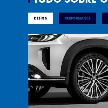
Versão escolhida
Preferência de contato:
Whatsapp
Telefone
Email
Li e aceito a
Política de Privacidade
e
concordo em receber comunicações da
concessionária.
ENTRAR EM CONTATO