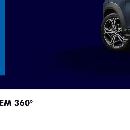
.carousel.texts.control_prev