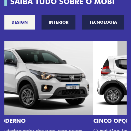
SAIBA TUDO SOBRE O MOBI
DESIGN
INTERIOR
TECNOLOGIA
CINCO OPÇÕES DE CORES
O Fiat Mobi tem sempre uma opção de cor que é a