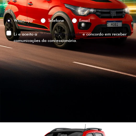
Preferência de contato:
Whatsapp
Telefone
Email
Li e aceito a
Política de Privacidade
e concordo em receber
comunicações da concessionária.
ENTRAR EM CONTATO
VISUALIZE O
VEÍCULO EM
360°