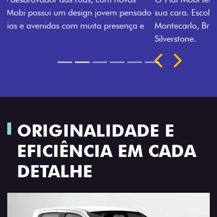
sua cara. Escolha entre o Preto Vulcano, Vermelho
Montecarlo, Branco Banchisa, Prata Bari e Cinza
Silverstone.
Próximo
Previous
Next
Rodas de liga leve
ORIGINALIDADE E
EFICIÊNCIA EM CADA
DETALHE