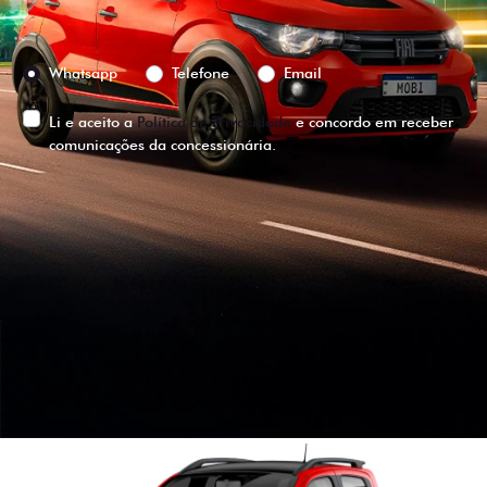
Preferência de contato:
Whatsapp
Telefone
Email
Li e aceito a
Política de Privacidade
e concordo em receber
comunicações da concessionária.
ENTRAR EM CONTATO
VISUALIZE O
VEÍCULO EM
360°