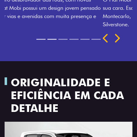
sua cara. Escolha entre o Preto Vulcano, Vermelho
Montecarlo, Branco Banchisa, Prata Bari e Cinza
Silverstone.
Próximo
Previous
Next
Rodas de liga leve
ORIGINALIDADE E
EFICIÊNCIA EM CADA
DETALHE