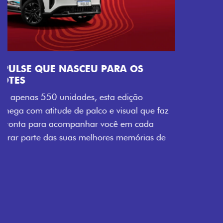
Próximo
Previous
Next
Tecnologia que acompanha o seu ritmo
VISUAL COM ENERGIA LOLLABR
Se liga no que compõe a identidade exclusiva do
festival: série numerada, adesivo lateral LollaBR e a
soleira temática que reforçam a exclusividade,
enquanto os detalhes escurecidos, o teto bicolor e as
rodas de liga-leve aro 16” em preto brilhante
completam o visual com ainda mais estilo.