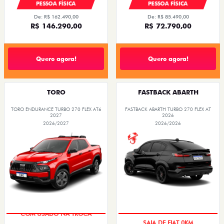
PESSOA FÍSICA
PESSOA FÍSICA
De: R$ 162.490,00
De: R$ 85.490,00
R$ 146.290,00
R$ 72.790,00
Quero agora!
Quero agora!
TORO
FASTBACK ABARTH
TORO ENDURANCE TURBO 270 FLEX AT6
FASTBACK ABARTH TURBO 270 FLEX AT
2027
2026
2026/2027
2026/2026
COM USADO NA TROCA
SAIA DE FIAT 0KM