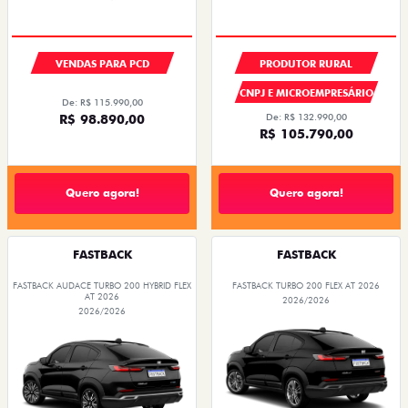
VENDAS PARA PCD
PRODUTOR RURAL
CNPJ E MICROEMPRESÁRIO
De: R$ 115.990,00
R$ 98.890,00
De: R$ 132.990,00
R$ 105.790,00
Quero agora!
Quero agora!
FASTBACK
FASTBACK
FASTBACK AUDACE TURBO 200 HYBRID FLEX
FASTBACK TURBO 200 FLEX AT 2026
AT 2026
2026/2026
2026/2026