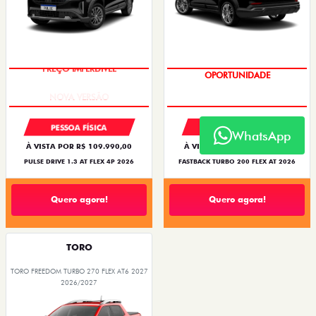
PREÇO IMPERDÍVEL
OPORTUNIDADE
PESSOA FÍSICA
PESSOA FÍSICA
WhatsApp
À VISTA POR R$ 109.990,00
À VISTA POR R$ 119.990,00
PULSE DRIVE 1.3 AT FLEX 4P 2026
FASTBACK TURBO 200 FLEX AT 2026
Quero agora!
Quero agora!
TORO
TORO FREEDOM TURBO 270 FLEX AT6 2027
2026/2027