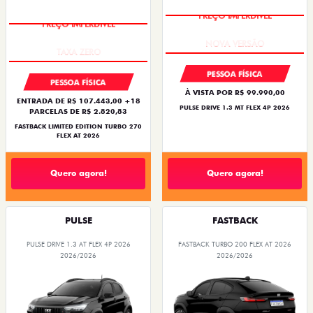
PREÇO IMPERDÍVEL
PREÇO IMPERDÍVEL
PESSOA FÍSICA
PESSOA FÍSICA
À VISTA POR R$ 99.990,00
ENTRADA DE R$ 107.443,00 +18
PULSE DRIVE 1.3 MT FLEX 4P 2026
PARCELAS DE R$ 2.820,83
FASTBACK LIMITED EDITION TURBO 270
FLEX AT 2026
Quero agora!
Quero agora!
PULSE
FASTBACK
PULSE DRIVE 1.3 AT FLEX 4P 2026
FASTBACK TURBO 200 FLEX AT 2026
2026/2026
2026/2026