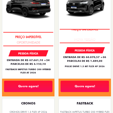
PREÇO IMPERDÍVEL
PREÇO IMPERDÍVEL
PESSOA FÍSICA
PESSOA FÍSICA
ENTRADA DE R$ 60.070,57 +36
ENTRADA DE R$ 67.661,10 +24
PARCELAS DE R$ 1.489,00
PARCELAS DE R$ 6.152,10
PULSE DRIVE 1.3 MT FLEX 4P 2026
FASTBACK IMPETUS TURBO 200 HYBRID
FLEX AT 2026
Quero agora!
Quero agora!
CRONOS
FASTBACK
CRONOS DRIVE 1.3 FLEX 4P 2026
FASTBACK IMPETUS TURBO 200 HYBRID FLEX