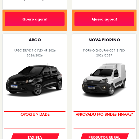
Quero agora!
Quero agora!
ARGO
NOVA FIORINO
ARGO DRIVE 1.0 FLEX 4P 2026
FIORINO ENDURANCE 1.3 FLEX
2026/2026
2026/2027
OPORTUNIDADE
APROVADO NO BNDES FINAME*
TAXISTA
PRODUTOR RURAL