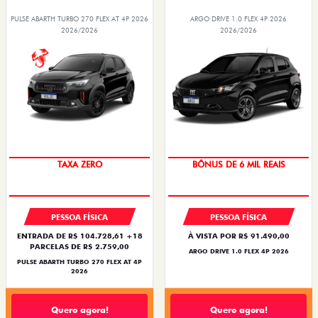
TORO
FASTBACK HYBRID
PULSE
FASTBACK
CRONOS
NOVA FIORINO
SCUDO
NOVO DUCATO
MOBI