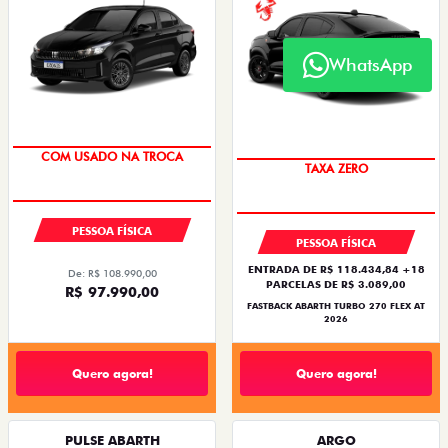
Quero agora!
Quero agora!
WhatsApp
OFERTAS
NOVOS
TITANO
STRADA