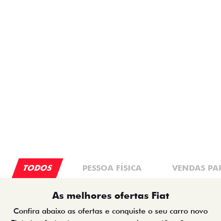
SAIA DE FIAT 0KM
PREÇO IMPERDÍVEL
PESSOA FÍSICA
PESSOA FÍSICA
De: R$ 162.490,00
De: R$ 173.490,00
R$ 146.290,00
R$ 134.990,00
Quero agora!
Quero agora!
MOBI
TORO
MOBI LIKE 1.0 2026
TORO ENDURANCE TURBO 270 FLEX AT6
2027
2026/2026
2026/2027