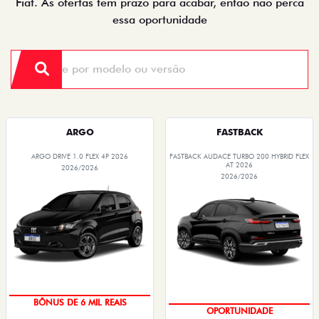
TAXA ZERO
COM USADO NA TROCA
PESSOA FÍSICA
PESSOA FÍSICA
De: R$ 85.490,00
De: R$ 167.490,00
R$ 72.790,00
R$ 147.490,00
Quero agora!
Quero agora!
FASTBACK ABARTH
FASTBACK
FASTBACK ABARTH TURBO 270 FLEX AT
FASTBACK LIMITED EDITION TURBO 270 FLEX
2026
AT 2026