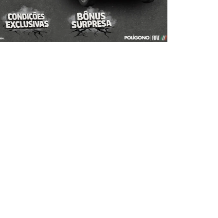
TODOS
PESSOA FÍSICA
VENDAS PA
As melhores ofertas Fiat
Confira abaixo as ofertas e conquiste o seu carro novo
Fiat. As ofertas tem prazo para acabar, então não perca
essa oportunidade
ARGO
FASTBACK