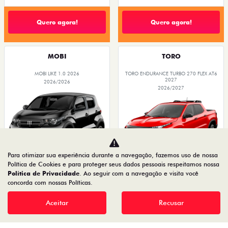
Home
Ofertas
Desacelere. Seu bem maior é a vida.
Para otimizar sua experiência durante a navegação, fazemos uso de nossa
Política de Cookies e para proteger seus dados pessoais respeitamos nossa
Política de Privacidade
. Ao seguir com a navegação e visita você
19.122.936/0001-13
concorda com nossas Políticas.
Aceitar
Recusar
Desenvolvido pela DEALERSPACE ® Direitos Reservados.