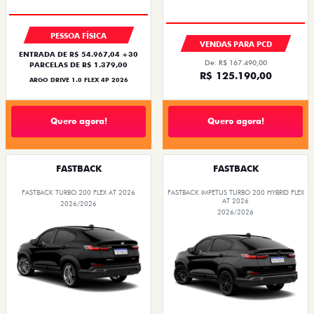
2026/2026
2026/2026
SAIA DE FIAT 0KM
PREÇO IMPERDÍVEL
PESSOA FÍSICA
PESSOA FÍSICA
ENTRADA DE R$ 107.443,00 +18
De: R$ 183.490,00
PARCELAS DE R$ 2.820,83
R$ 156.390,00
FASTBACK LIMITED EDITION TURBO 270
FLEX AT 2026
Quero agora!
Quero agora!