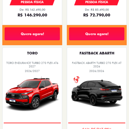
PESSOA FÍSICA
PESSOA FÍSICA
De: R$ 162.490,00
De: R$ 85.490,00
R$ 146.290,00
R$ 72.790,00
Quero agora!
Quero agora!
TORO
FASTBACK ABARTH
TORO ENDURANCE TURBO 270 FLEX AT6
FASTBACK ABARTH TURBO 270 FLEX AT
2027
2026
2026/2027
2026/2026
COM USADO NA TROCA
SAIA DE FIAT 0KM