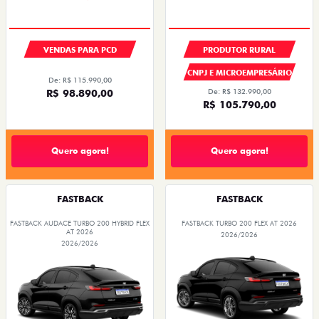
VENDAS PARA PCD
PRODUTOR RURAL
CNPJ E MICROEMPRESÁRIO
De: R$ 115.990,00
R$ 98.890,00
De: R$ 132.990,00
R$ 105.790,00
Quero agora!
Quero agora!
FASTBACK
FASTBACK
FASTBACK AUDACE TURBO 200 HYBRID FLEX
FASTBACK TURBO 200 FLEX AT 2026
AT 2026
2026/2026
2026/2026