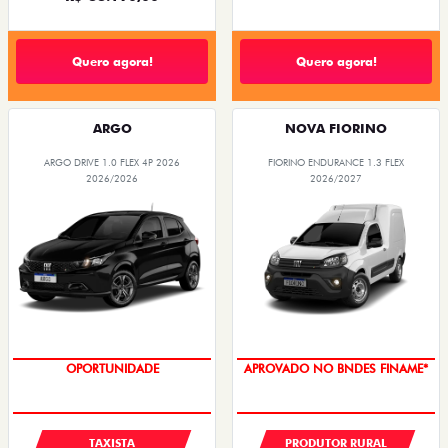
Quero agora!
Quero agora!
ARGO
NOVA FIORINO
ARGO DRIVE 1.0 FLEX 4P 2026
FIORINO ENDURANCE 1.3 FLEX
2026/2026
2026/2027
OPORTUNIDADE
APROVADO NO BNDES FINAME*
TAXISTA
PRODUTOR RURAL