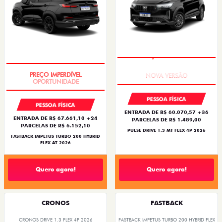
PREÇO IMPERDÍVEL
PREÇO IMPERDÍVEL
PESSOA FÍSICA
PESSOA FÍSICA
ENTRADA DE R$ 60.070,57 +36
ENTRADA DE R$ 67.661,10 +24
PARCELAS DE R$ 1.489,00
PARCELAS DE R$ 6.152,10
PULSE DRIVE 1.3 MT FLEX 4P 2026
FASTBACK IMPETUS TURBO 200 HYBRID
FLEX AT 2026
Quero agora!
Quero agora!
CRONOS
FASTBACK
CRONOS DRIVE 1.3 FLEX 4P 2026
FASTBACK IMPETUS TURBO 200 HYBRID FLEX