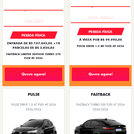
PREÇO IMPERDÍVEL
PREÇO IMPERDÍVEL
PESSOA FÍSICA
PESSOA FÍSICA
À VISTA POR R$ 99.990,00
ENTRADA DE R$ 107.443,00 +18
PULSE DRIVE 1.3 MT FLEX 4P 2026
PARCELAS DE R$ 2.820,83
FASTBACK LIMITED EDITION TURBO 270
FLEX AT 2026
Quero agora!
Quero agora!
PULSE
FASTBACK
PULSE DRIVE 1.3 AT FLEX 4P 2026
FASTBACK TURBO 200 FLEX AT 2026
2026/2026
2026/2026