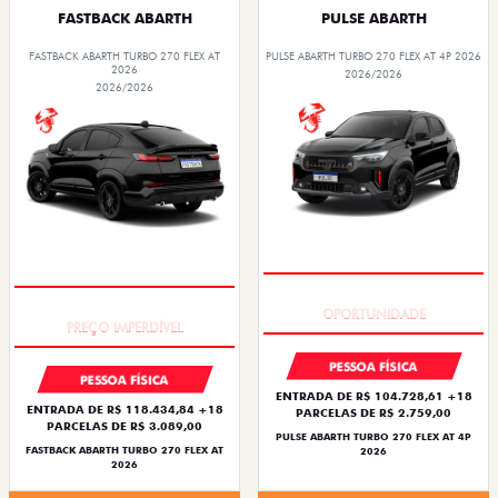
FASTBACK ABARTH
PULSE ABARTH
FASTBACK ABARTH TURBO 270 FLEX AT
PULSE ABARTH TURBO 270 FLEX AT 4P 2026
2026
2026/2026
2026/2026
TAXA ZERO
TAXA ZERO
PESSOA FÍSICA
PESSOA FÍSICA
ENTRADA DE R$ 104.728,61 +18
ENTRADA DE R$ 118.434,84 +18
PARCELAS DE R$ 2.759,00
PARCELAS DE R$ 3.089,00
PULSE ABARTH TURBO 270 FLEX AT 4P
FASTBACK ABARTH TURBO 270 FLEX AT
2026
2026