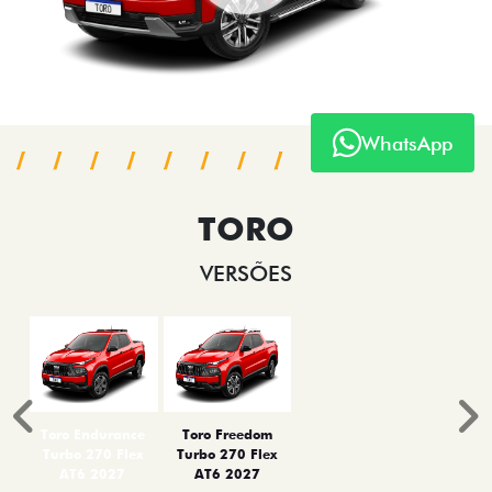
OFERTAS
WhatsApp
NOVOS
TITANO
STRADA
TORO
FASTBACK HYBRID
PULSE