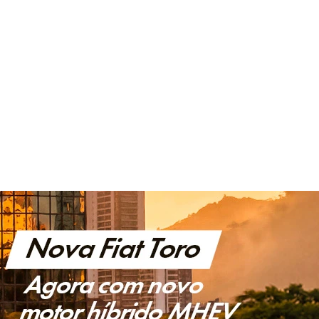
COMANDOS DE VOZ BLUETOOTH,MP3, RÁDIO AM/FM
,ENTRADA AUX, PORTA USB
CLUSTER DE 7" FULL DIGITAL
FAROIS COM SISTEMA DRL FULL LED SEQUENCIAL
VER MAIS
FICHA TÉCNICA
ENTRAR EM CONTATO
COMPARAR VERSÃO