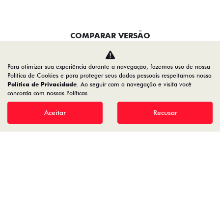
Home
VDP: Fiat Argo
Desacelere. Seu bem maior é a vida.
Para otimizar sua experiência durante a navegação, fazemos uso de nossa
Política de Cookies e para proteger seus dados pessoais respeitamos nossa
Política de Privacidade
. Ao seguir com a navegação e visita você
19.122.936/0001-13
concorda com nossas Políticas.
Aceitar
Recusar
Desenvolvido pela DEALERSPACE ® Direitos Reservados.