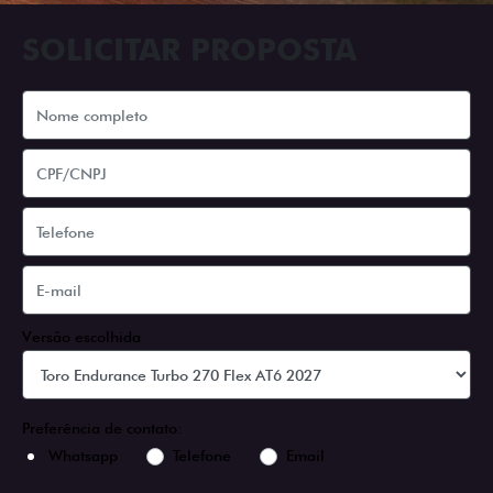
ADESIVOS ESTILIZADOS
Os adesivos aplicados no capô e nas laterais
reforçam a identidade única dessa edição para lá de
comemorativa.
Próximo
Previous
Next
Tecnologia de série
A SUA TORO POR
TODOS OS ÂNGULOS