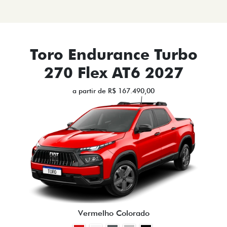
FASTBACK
CRONOS
NOVA FIORINO
SCUDO
NOVO DUCATO
MOBI
ARGO
VENDAS DIRETAS
VENDAS PARA PCD