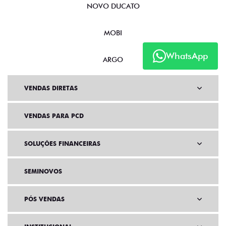
Selecione a loja:
Selecione um modelo
WhatsApp
Versão
Nome completo
CPF/CNPJ
Telefone