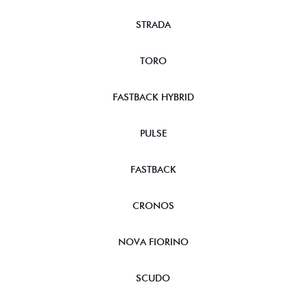
Entre em contato e descubra o que podemos fazer pelo
seu negócio.
QUEM TEM DIREITO AO BENEFÍCIO FISCAL
DOCUMENTAÇÃO NECESSÁRIA
PRECISA DE AJUDA OU TEM
INTERESSE?
Preencha o formulário abaixo que
entraremos em contato.
Modalidade: