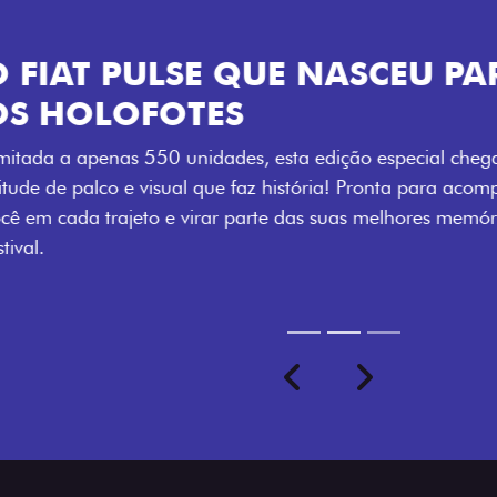
VISUAL COM 
Se liga no que compõe a ide
numerada, adesivo lateral 
a exclusividade, enquanto o
rodas de liga-leve aro 16”
com ainda mais estilo.
Previous
Next
seu ritmo