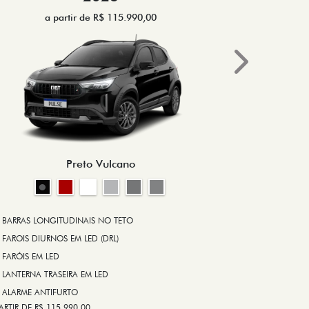
a partir de R$ 115.990,00
a 
Next
BRAKE-LIGHT
BARRAS LONG
RODA DE LIGA
Preto Vulcano
ALARME ANT
ASR (CONTRO
A PARTIR DE R$ 1
+ VER MAIS I
BARRAS LONGITUDINAIS NO TETO
FAROIS DIURNOS EM LED (DRL)
FARÓIS EM LED
FICHA TÉ
LANTERNA TRASEIRA EM LED
ALARME ANTIFURTO
ARTIR DE R$ 115.990,00