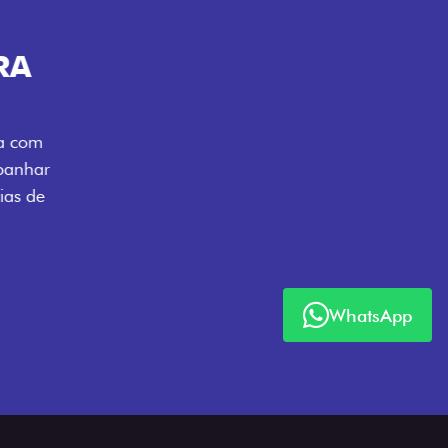
ENERGIA LOLLABR
ntidade exclusiva do festival: série
LollaBR e a soleira temática que reforçam
s detalhes escurecidos, o teto bicolor e as
 em preto brilhante completam o visual
WhatsApp