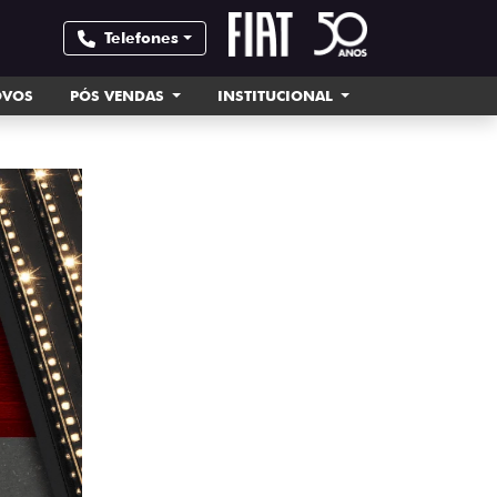
Telefones
OVOS
PÓS VENDAS
INSTITUCIONAL
templates.template-01.comp