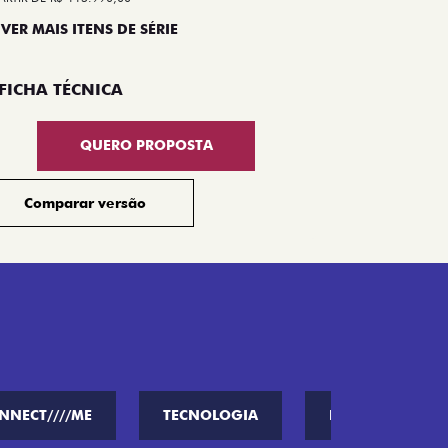
 VER MAIS ITENS DE SÉRIE
Compar
FICHA TÉCNICA
QUERO PROPOSTA
Comparar versão
NNECT////ME
TECNOLOGIA
PERFORMANCE