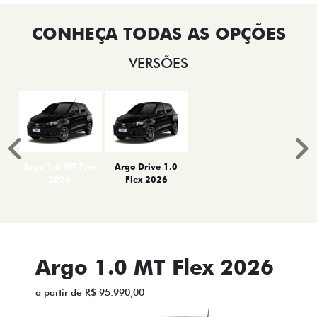
VERSÕES
Anterior
P
Argo 1.0 MT Flex
Argo Drive 1.0
2026
Flex 2026
Argo 1.0 MT Flex 2026
a partir de R$ 95.990,00