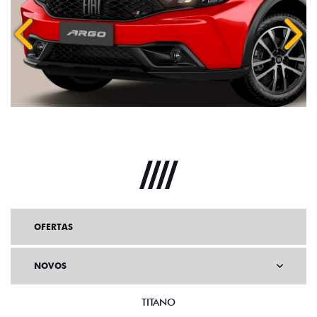
Anterior
Próx
OFERTAS
NOVOS
TITANO