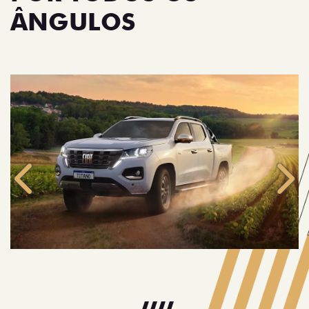
ÂNGULOS
Anterior
Próx