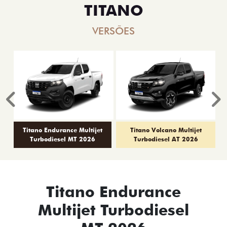
TITANO
VERSÕES
Anterior
P
Titano Endurance Multijet
Titano Volcano Multijet
Turbodiesel MT 2026
Turbodiesel AT 2026
Titano Endurance
Multijet Turbodiesel