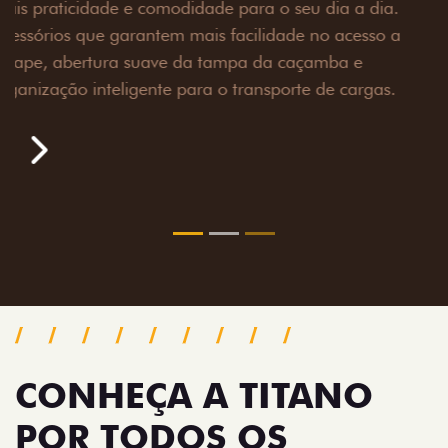
Prepare sua picape para qualquer desafio. O Pack
off-road combina engate de reboque para até 3,5
toneladas, alargadores de para-lamas e overbumper,
oferecendo mais capacidade de reboque, proteção
extra para a carroceria e um visual ainda mais
imponente para enfrentar qualquer terreno com
confiança.
Próximo
Previous
Next
Pack tecnologia
CONHEÇA A TITANO
POR TODOS OS