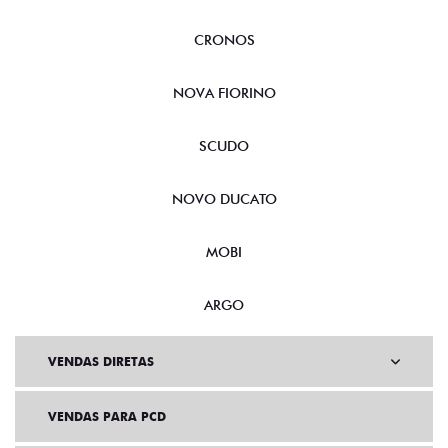
Branco Banchisa
ALARME
ALERTA DE FRENAGEM DE EMERGÊNCIA
CHAVE COM TELECOMANDO
ESC (CONTROLE ELETRÔNICO DE ESTABILIDADE)
HILL HOLDER (ASSISTENTE DE PARTIDA EM RAMPA)
VER MAIS
FICHA TÉCNICA
ENTRAR EM