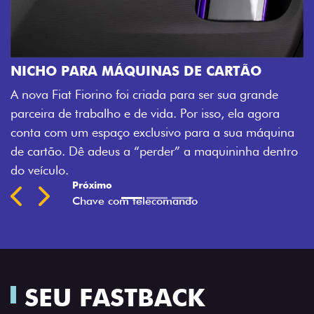
Versão escolhida
Preferência de contato:
Whatsapp
Telefone
Email
Li e aceito a
Política de Privacidade
e concordo em receber
comunicações da concessionária.
ENTRAR EM CONTATO