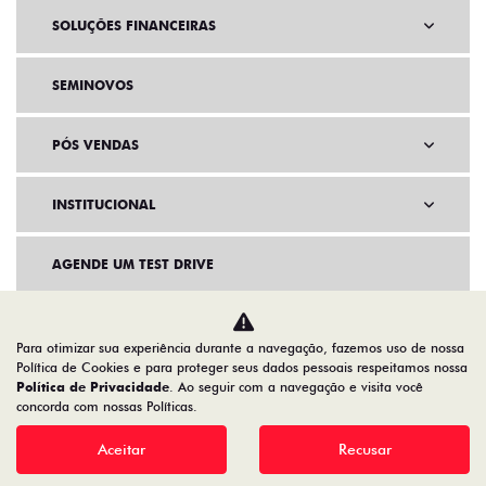
Comparar
versão
CONTATO
TUDO SOBRE O FASTBACK
HYBRID
FEATURES
AR-CONDICIONADO
CAPAC
Para otimizar sua experiência durante a navegação, fazemos uso de nossa
Política de Cookies e para proteger seus dados pessoais respeitamos nossa
Política de Privacidade
. Ao seguir com a navegação e visita você
concorda com nossas Políticas.
Aceitar
Recusar