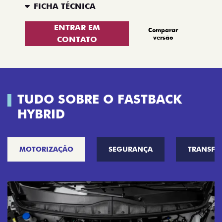
FICHA TÉCNICA
ENTRAR EM
Comparar
versão
CONTATO
TUDO SOBRE O FASTBACK
HYBRID
MOTORIZAÇÃO
SEGURANÇA
TRANSF