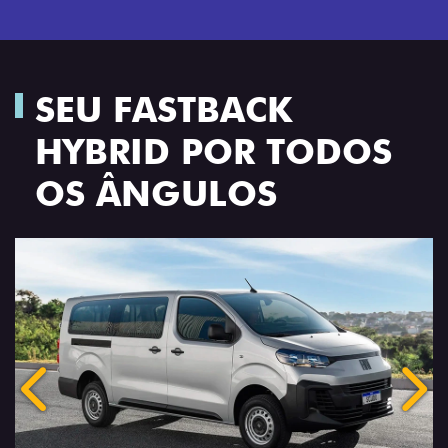
SEU FASTBACK
HYBRID POR TODOS
OS ÂNGULOS
Anterior
Próx