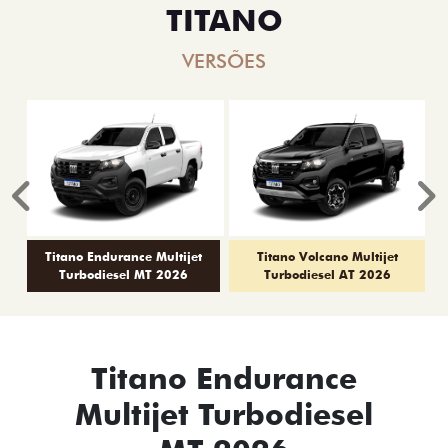
TITANO
VERSÕES
Anterior
P
Titano Endurance Multijet
Titano Volcano Multijet
Turbodiesel MT 2026
Turbodiesel AT 2026
Titano Endurance
Multijet Turbodiesel