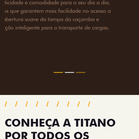
Prepare sua picape para qualquer desafio. O Pack
off-road combina engate de reboque para até 3,5
toneladas, alargadores de para-lamas e overbumper,
oferecendo mais capacidade de reboque, proteção
extra para a carroceria e um visual ainda mais
imponente para enfrentar qualquer terreno com
confiança.
Próximo
Previous
Next
Pack tecnologia
CONHEÇA A TITANO
POR TODOS OS