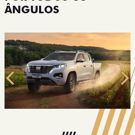
ÂNGULOS
Anterior
Próx