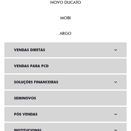
Preto Vulcano
INTERIOR ESCURECIDO
LED DESIGN NOS FARÓIS DIANTEIROS
SENSOR DE TEMPERATURA EXTERNA
HILL HOLDER (SISTEMA ATIVO FREIO COM CONTROLE
ELETRÔNICO QUE AUXILIA NAS ARRANCADAS DO VEÍCULO
EM SUBIDA)
AEROFÓLIO TRASEIRO NA COR DO VEÍCULO
VER MAIS
FICHA TÉCNICA
ENTRAR EM CONTATO