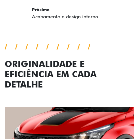
Versão escolhida
Preferência de contato:
Whatsapp
Telefone
Email
Li e aceito a
Política de Privacidade
e concordo em receber
comunicações da concessionária.
ENTRAR EM CONTATO
VISUALIZE O
VEÍCULO EM
360°