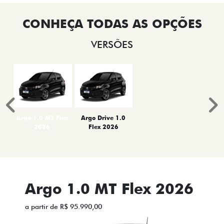
VERSÕES
Anterior
P
Argo 1.0 MT Flex
Argo Drive 1.0
2026
Flex 2026
Argo 1.0 MT Flex 2026
a partir de R$ 95.990,00