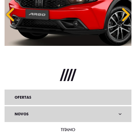
Anterior
Próx
OFERTAS
NOVOS
TITANO