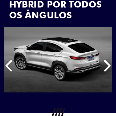
comunicações da concessionária.
ENTRAR EM CONTATO
VISUALIZE O
VEÍCULO EM
360°