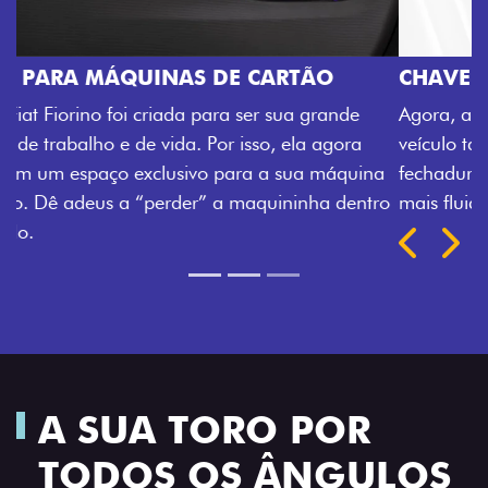
CHAVE COM TELECOMANDO
Agora, a chave da sua nova Fiorino pode abrir o
veículo também à distância, e não mais somente pela
fechadura. São detalhes como esse que trazem ainda
mais fluidez para o seu dia de trabalho.
Próximo
Previous
Next
Porta-luvas com iluminação
A SUA TORO POR
TODOS OS ÂNGULOS