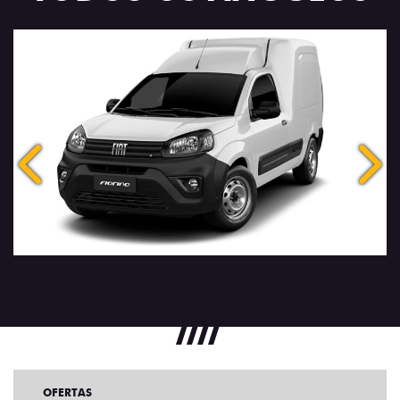
Anterior
Próx
OFERTAS