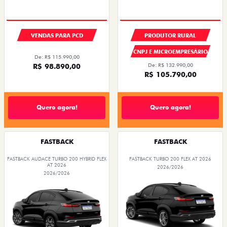
VENDAS PARA PCD
PRODUTOR RURAL
CNPJ E MICROEMPRESÁRIO
De: R$ 115.990,00
R$ 98.890,00
De: R$ 132.990,00
R$ 105.790,00
Quero agora!
Quero agora!
FASTBACK
FASTBACK
FASTBACK AUDACE TURBO 200 HYBRID FLEX
FASTBACK TURBO 200 FLEX AT 2026
AT 2026
2026/2026
2026/2026