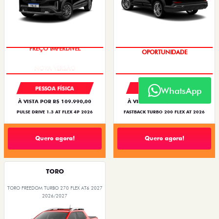
PREÇO IMPERDÍVEL
OPORTUNIDADE
PESSOA FÍSICA
PESSOA FÍSICA
WhatsApp
À VISTA POR R$ 109.990,00
À VISTA POR R$ 119.990,00
PULSE DRIVE 1.3 AT FLEX 4P 2026
FASTBACK TURBO 200 FLEX AT 2026
Quero agora!
Quero agora!
TORO
TORO FREEDOM TURBO 270 FLEX AT6 2027
2026/2027