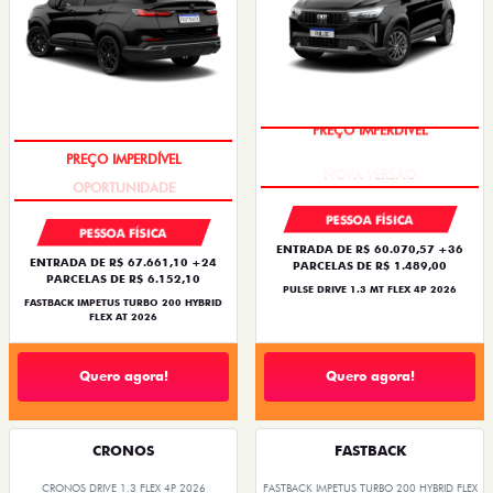
PREÇO IMPERDÍVEL
PREÇO IMPERDÍVEL
PESSOA FÍSICA
PESSOA FÍSICA
ENTRADA DE R$ 60.070,57 +36
ENTRADA DE R$ 67.661,10 +24
PARCELAS DE R$ 1.489,00
PARCELAS DE R$ 6.152,10
PULSE DRIVE 1.3 MT FLEX 4P 2026
FASTBACK IMPETUS TURBO 200 HYBRID
FLEX AT 2026
Quero agora!
Quero agora!
CRONOS
FASTBACK
CRONOS DRIVE 1.3 FLEX 4P 2026
FASTBACK IMPETUS TURBO 200 HYBRID FLEX