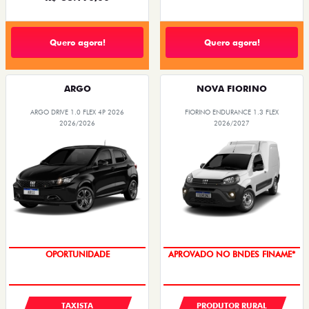
Quero agora!
Quero agora!
ARGO
NOVA FIORINO
ARGO DRIVE 1.0 FLEX 4P 2026
FIORINO ENDURANCE 1.3 FLEX
2026/2026
2026/2027
OPORTUNIDADE
APROVADO NO BNDES FINAME*
TAXISTA
PRODUTOR RURAL