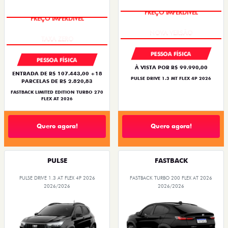
PREÇO IMPERDÍVEL
PREÇO IMPERDÍVEL
PESSOA FÍSICA
PESSOA FÍSICA
À VISTA POR R$ 99.990,00
ENTRADA DE R$ 107.443,00 +18
PULSE DRIVE 1.3 MT FLEX 4P 2026
PARCELAS DE R$ 2.820,83
FASTBACK LIMITED EDITION TURBO 270
FLEX AT 2026
Quero agora!
Quero agora!
PULSE
FASTBACK
PULSE DRIVE 1.3 AT FLEX 4P 2026
FASTBACK TURBO 200 FLEX AT 2026
2026/2026
2026/2026