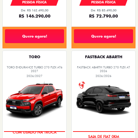
PESSOA FÍSICA
PESSOA FÍSICA
De: R$ 162.490,00
De: R$ 85.490,00
R$ 146.290,00
R$ 72.790,00
Quero agora!
Quero agora!
TORO
FASTBACK ABARTH
TORO ENDURANCE TURBO 270 FLEX AT6
FASTBACK ABARTH TURBO 270 FLEX AT
2027
2026
2026/2027
2026/2026
COM USADO NA TROCA
SAIA DE FIAT 0KM