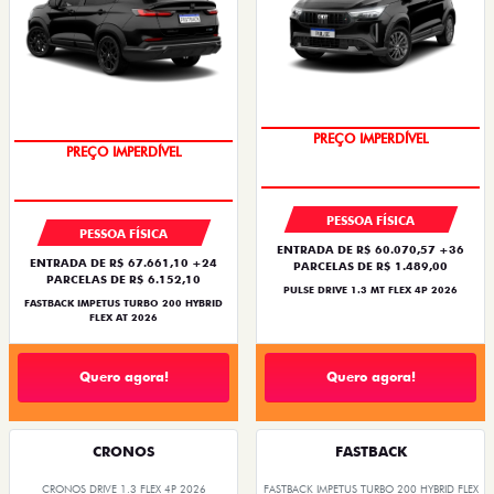
PREÇO IMPERDÍVEL
PREÇO IMPERDÍVEL
PESSOA FÍSICA
PESSOA FÍSICA
ENTRADA DE R$ 60.070,57 +36
ENTRADA DE R$ 67.661,10 +24
PARCELAS DE R$ 1.489,00
PARCELAS DE R$ 6.152,10
PULSE DRIVE 1.3 MT FLEX 4P 2026
FASTBACK IMPETUS TURBO 200 HYBRID
FLEX AT 2026
Quero agora!
Quero agora!
CRONOS
FASTBACK
CRONOS DRIVE 1.3 FLEX 4P 2026
FASTBACK IMPETUS TURBO 200 HYBRID FLEX