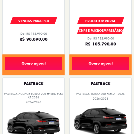
VENDAS PARA PCD
PRODUTOR RURAL
CNPJ E MICROEMPRESÁRIO
De: R$ 115.990,00
R$ 98.890,00
De: R$ 132.990,00
R$ 105.790,00
Quero agora!
Quero agora!
FASTBACK
FASTBACK
FASTBACK AUDACE TURBO 200 HYBRID FLEX
FASTBACK TURBO 200 FLEX AT 2026
AT 2026
2026/2026
2026/2026