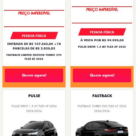
PREÇO IMPERDÍVEL
PREÇO IMPERDÍVEL
PESSOA FÍSICA
PESSOA FÍSICA
À VISTA POR R$ 99.990,00
ENTRADA DE R$ 107.443,00 +18
PULSE DRIVE 1.3 MT FLEX 4P 2026
PARCELAS DE R$ 2.820,83
FASTBACK LIMITED EDITION TURBO 270
FLEX AT 2026
Quero agora!
Quero agora!
PULSE
FASTBACK
PULSE DRIVE 1.3 AT FLEX 4P 2026
FASTBACK TURBO 200 FLEX AT 2026
2026/2026
2026/2026