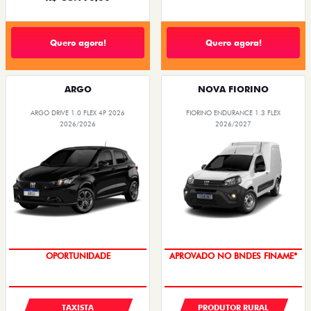
Quero agora!
Quero agora!
ARGO
NOVA FIORINO
ARGO DRIVE 1.0 FLEX 4P 2026
FIORINO ENDURANCE 1.3 FLEX
2026/2026
2026/2027
OPORTUNIDADE
APROVADO NO BNDES FINAME*
TAXISTA
PRODUTOR RURAL