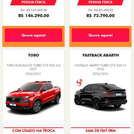
PESSOA FÍSICA
PESSOA FÍSICA
De: R$ 162.490,00
De: R$ 85.490,00
R$ 146.290,00
R$ 72.790,00
Quero agora!
Quero agora!
TORO
FASTBACK ABARTH
TORO ENDURANCE TURBO 270 FLEX AT6
FASTBACK ABARTH TURBO 270 FLEX AT
2027
2026
2026/2027
2026/2026
COM USADO NA TROCA
SAIA DE FIAT 0KM