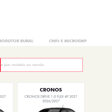
R$ 99.980,00
00
Quero agora!
FASTBACK
2026
FASTBACK IMPETUS TURBO 200
HYBRID FLEX AT 2026
2026/2026
DO