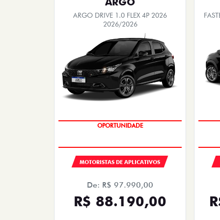
PREÇO IMPERDÍVEL
SAIA DE FIAT 0KM
PESSOA FÍSICA
ENTRADA DE R$ 118.434,84
ENT
+18 PARCELAS DE R$ 3.089,00
+18 
FASTBACK ABARTH TURBO 270 FLEX AT
PULSE
2026
Quero agora!
PULSE ABARTH