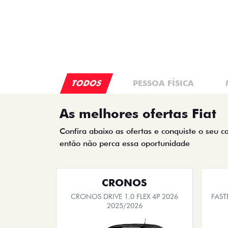
R$ 98.890,00
R
Quero agora!
FASTBACK
FASTBACK IMPETUS TURBO 200
PUL
HYBRID FLEX AT 2026
2026/2026