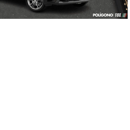
RODUTOR RURAL
CNPJ E MICROEMPRESÁRIO
CRONOS
2027
CRONOS DRIVE 1.0 FLEX 4P 2027
2026/2027