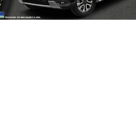
TODOS
PESSOA FÍSICA
As melhores ofertas Fiat
Confira abaixo as ofertas e conquiste o seu c
então não perca essa oportunidade
CRONOS
CRONOS DRIVE 1.0 FLEX 4P 2026
FAST
2025/2026