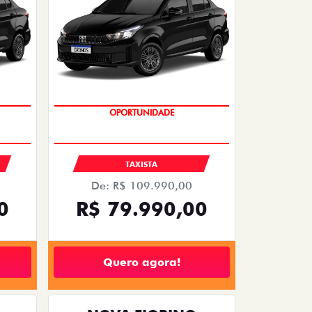
OPORTUNIDADE
PESSOA FÍSICA
R$
De: R$ 173.490,00
R$ 134.990,00
2026
Quero agora!
ARGO
26
ARGO DRIVE 1.0 FLEX 4P 2026
2026/2026