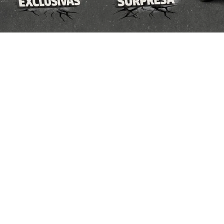
MOTORISTAS DE APLICATIVOS
TAXISTA
P
arro novo Fiat. As ofertas tem prazo para acabar,
FASTBACK
CRONOS
BACK TURBO 200 FLEX AT 2026
CRONOS DRIVE 1.0 FLEX 4P 
2026/2026
2026/2027