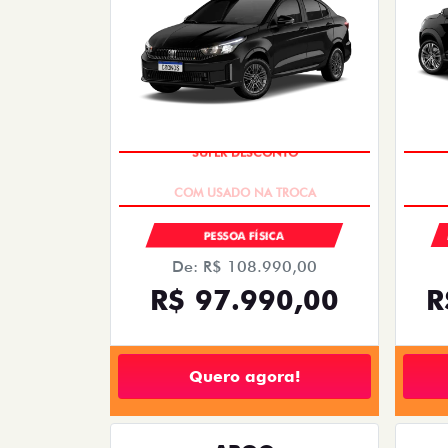
OPORTUNIDADE
PESSOA FÍSICA
EN
ENTRADA DE R$ 67.661,10
+36 
+24 PARCELAS DE R$ 6.152,10
PUL
FASTBACK IMPETUS TURBO 200 HYBRID
FLEX AT 2026
Quero agora!
FASTBACK ABARTH
FASTBACK ABARTH TURBO 270 FLEX AT
PULSE
2026
2026/2026