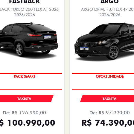
SAIA DE FIAT 0KM
OPORTUNIDADE
TAXA ZERO
SAIA DE FIAT 0KM
PESSOA FÍSICA
PESSOA FÍSICA
À VISTA POR R$ 91.490
RADA DE R$ 104.728,61
ARGO DRIVE 1.0 FLEX 4P 20
PARCELAS DE R$ 2.759,00
 ABARTH TURBO 270 FLEX AT 4P
2026
Quero agora!
Quero agora!
MOBI
TORO