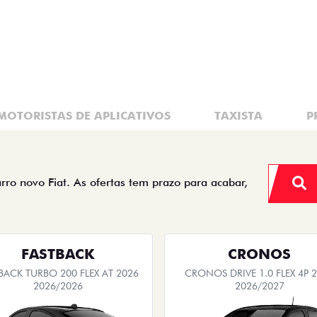
De: R$ 132.990,00
R$ 125.190,
$ 105.790,00
Quero agora!
Quero agora!
PULSE
CRONOS
SE DRIVE 1.3 MT FLEX 4P 2026
CRONOS DRIVE 1.3 FLEX 4P 
2026/2026
2025/2026
NOVA VERSÃO
SUPERVALORIZAÇÃO DO USA
OPORTUNIDADE
BÔNUS DE ATÉ R$ 14 MIL