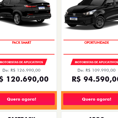
PESSOA FÍSICA
PESSOA FÍSICA
TRADA DE R$ 60.070,57
À VISTA A PARTIR DE 
PARCELAS DE R$ 1.489,00
99.990,00
SE DRIVE 1.3 MT FLEX 4P 2026
CRONOS DRIVE 1.3 FLEX 4P 
Quero agora!
Quero agora!
PULSE ABARTH
ARGO
 ABARTH TURBO 270 FLEX AT 4P
ARGO DRIVE 1.0 FLEX 4P 20
2026
2026/2026
2026/2026