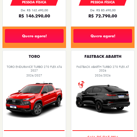
PESSOA FÍSICA
PESSOA FÍSICA
De: R$ 162.490,00
De: R$ 85.490,00
R$ 146.290,00
R$ 72.790,00
Quero agora!
Quero agora!
TORO
FASTBACK ABARTH
TORO ENDURANCE TURBO 270 FLEX AT6
FASTBACK ABARTH TURBO 270 FLEX AT
2027
2026
2026/2027
2026/2026
COM USADO NA TROCA
SAIA DE FIAT 0KM