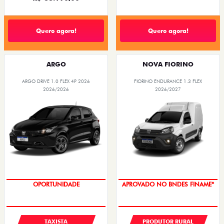
Quero agora!
Quero agora!
ARGO
NOVA FIORINO
ARGO DRIVE 1.0 FLEX 4P 2026
FIORINO ENDURANCE 1.3 FLEX
2026/2026
2026/2027
OPORTUNIDADE
APROVADO NO BNDES FINAME*
TAXISTA
PRODUTOR RURAL