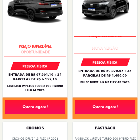
PREÇO IMPERDÍVEL
PREÇO IMPERDÍVEL
PESSOA FÍSICA
PESSOA FÍSICA
ENTRADA DE R$ 60.070,57 +36
ENTRADA DE R$ 67.661,10 +24
PARCELAS DE R$ 1.489,00
PARCELAS DE R$ 6.152,10
PULSE DRIVE 1.3 MT FLEX 4P 2026
FASTBACK IMPETUS TURBO 200 HYBRID
FLEX AT 2026
Quero agora!
Quero agora!
CRONOS
FASTBACK
CRONOS DRIVE 1.3 FLEX 4P 2026
FASTBACK IMPETUS TURBO 200 HYBRID FLEX