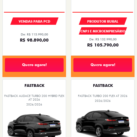
VENDAS PARA PCD
PRODUTOR RURAL
CNPJ E MICROEMPRESÁRIO
De: R$ 115.990,00
R$ 98.890,00
De: R$ 132.990,00
R$ 105.790,00
Quero agora!
Quero agora!
FASTBACK
FASTBACK
FASTBACK AUDACE TURBO 200 HYBRID FLEX
FASTBACK TURBO 200 FLEX AT 2026
AT 2026
2026/2026
2026/2026