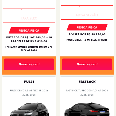
PREÇO IMPERDÍVEL
PREÇO IMPERDÍVEL
PESSOA FÍSICA
PESSOA FÍSICA
À VISTA POR R$ 99.990,00
ENTRADA DE R$ 107.443,00 +18
PULSE DRIVE 1.3 MT FLEX 4P 2026
PARCELAS DE R$ 2.820,83
FASTBACK LIMITED EDITION TURBO 270
FLEX AT 2026
Quero agora!
Quero agora!
PULSE
FASTBACK
PULSE DRIVE 1.3 AT FLEX 4P 2026
FASTBACK TURBO 200 FLEX AT 2026
2026/2026
2026/2026