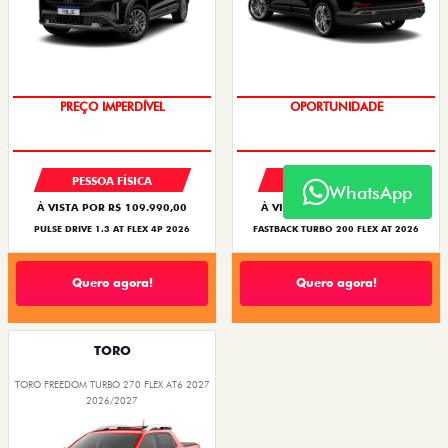
O SUV AUTOMÁTICO MAIS
BARATO DO BRASIL
OPORTUNIDADE
PREÇO IMPERDÍVEL
PESSOA FÍSICA
PESSOA FÍSICA
WhatsApp
À VISTA POR R$ 109.990,00
À VISTA POR R$ 119.990,00
PULSE DRIVE 1.3 AT FLEX 4P 2026
FASTBACK TURBO 200 FLEX AT 2026
Quero agora!
Quero agora!
TORO
TORO FREEDOM TURBO 270 FLEX AT6 2027
2026/2027