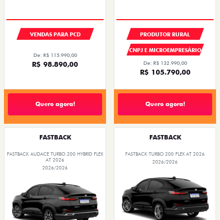
VENDAS PARA PCD
PRODUTOR RURAL
CNPJ E MICROEMPRESÁRIO
De: R$ 115.990,00
R$ 98.890,00
De: R$ 132.990,00
R$ 105.790,00
Quero agora!
Quero agora!
FASTBACK
FASTBACK
FASTBACK AUDACE TURBO 200 HYBRID FLEX
FASTBACK TURBO 200 FLEX AT 2026
AT 2026
2026/2026
2026/2026