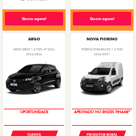
Quero agora!
Quero agora!
ARGO
NOVA FIORINO
ARGO DRIVE 1.0 FLEX 4P 2026
FIORINO ENDURANCE 1.3 FLEX
2026/2026
2026/2027
OPORTUNIDADE
APROVADO NO BNDES FINAME*
TAXISTA
PRODUTOR RURAL