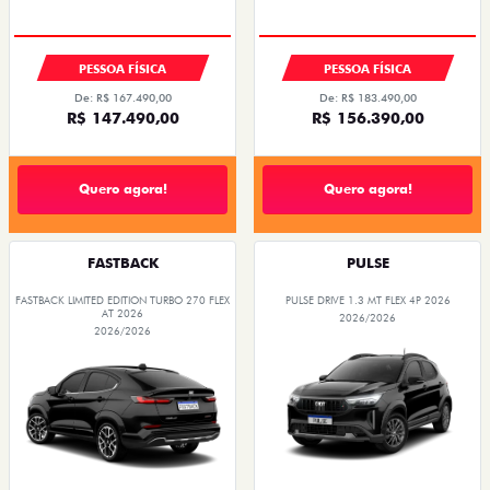
PREÇO IMPERDÍVEL
PESSOA FÍSICA
PESSOA FÍSICA
De: R$ 167.490,00
De: R$ 183.490,00
R$ 147.490,00
R$ 156.390,00
Quero agora!
Quero agora!
FASTBACK
PULSE
FASTBACK LIMITED EDITION TURBO 270 FLEX
PULSE DRIVE 1.3 MT FLEX 4P 2026
AT 2026
2026/2026
2026/2026
OPORTUNIDADE