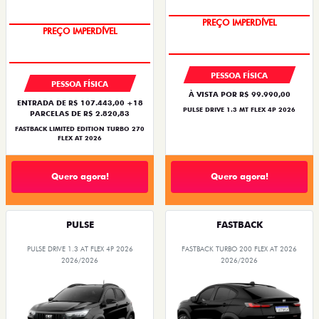
COM USADO NA TROCA
PREÇO IMPERDÍVEL
PREÇO IMPERDÍVEL
PESSOA FÍSICA
PESSOA FÍSICA
À VISTA POR R$ 99.990,00
ENTRADA DE R$ 107.443,00 +18
PULSE DRIVE 1.3 MT FLEX 4P 2026
PARCELAS DE R$ 2.820,83
FASTBACK LIMITED EDITION TURBO 270
FLEX AT 2026
Quero agora!
Quero agora!
PULSE
FASTBACK
PULSE DRIVE 1.3 AT FLEX 4P 2026
FASTBACK TURBO 200 FLEX AT 2026
2026/2026
2026/2026