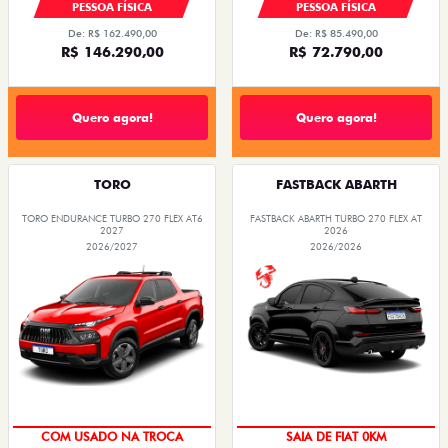
PESSOA FÍSICA
PESSOA FÍSICA
De: R$ 162.490,00
De: R$ 85.490,00
R$ 146.290,00
R$ 72.790,00
Quero agora!
Quero agora!
TORO
FASTBACK ABARTH
TORO ENDURANCE TURBO 270 FLEX AT6
FASTBACK ABARTH TURBO 270 FLEX AT
2027
2026
2026/2027
2026/2026
OPORTUNIDADE
COM USADO NA TROCA
SAIA DE FIAT 0KM