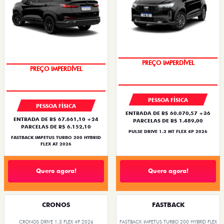
OPORTUNIDADE
PREÇO IMPERDÍVEL
PREÇO IMPERDÍVEL
OPORTUNIDADE
PESSOA FÍSICA
PESSOA FÍSICA
ENTRADA DE R$ 60.070,57 +36
ENTRADA DE R$ 67.661,10 +24
PARCELAS DE R$ 1.489,00
PARCELAS DE R$ 6.152,10
PULSE DRIVE 1.3 MT FLEX 4P 2026
FASTBACK IMPETUS TURBO 200 HYBRID
FLEX AT 2026
Quero agora!
Quero agora!
CRONOS
FASTBACK
CRONOS DRIVE 1.3 FLEX 4P 2026
FASTBACK IMPETUS TURBO 200 HYBRID FLEX