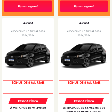
Quero agora!
Quero agora!
ARGO
ARGO
ARGO DRIVE 1.0 FLEX 4P 2026
ARGO DRIVE 1.0 FLEX 4P 2026
2026/2026
2026/2026
TAXA ZERO
TAXA ZERO
BÔNUS DE 6 MIL REAIS
BÔNUS DE 6 MIL REAIS
PESSOA FÍSICA
PESSOA FÍSICA
À VISTA POR R$ 91.490,00
ENTRADA DE R$ 54.967,04 +30
PARCELAS DE R$ 1.379,00