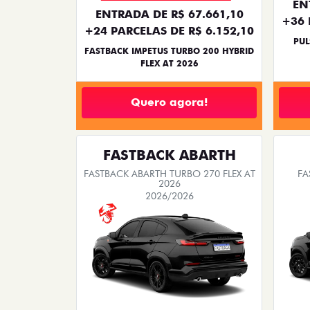
TODOS
PESSOA FÍSICA
As melhores ofertas Fiat
Confira abaixo as ofertas e conquiste o seu c
então não perca essa oportunidade
PULSE ABARTH
PULSE ABARTH TURBO 270 FLEX AT 4P
FAST
2026
2026/2026