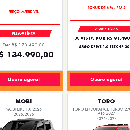
PACK SMART
OPORTUNIDADE
TAXISTA
TAXISTA
De: R$ 126.990,00
De: R$ 97.990,00
$ 100.990,00
R$ 74.390,0
Quero agora!
Quero agora!