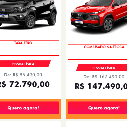
NOVA FIORINO
FASTBACK
ORINO ENDURANCE 1.3 FLEX
FASTBACK AUDACE TURBO 
HYBRID FLEX AT 2026
2026/2027
2026/2026
TAXA ZERO
OPORTUNIDADE
PRODUTOR RURAL
VENDAS PARA PCD
CNPJ E MICROEMPRESÁRIO
De: R$ 167.490,00
De: R$ 132.990,00