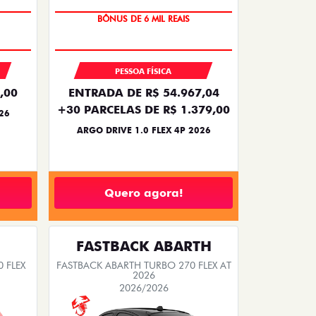
APROVADO NO BNDES FINAME*
PRODUTOR RURAL
CNPJ E MICROEMPRESÁRIO
De: R$ 132.990,00
0
R$ 105.790,00
Quero agora!