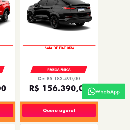
FASTBACK
200
FASTBACK TURBO 200 FLEX AT 2026
2026/2026
OPORTUNIDADE
WhatsApp
VENDAS PARA PCD
De: R$ 119.990,00
R$ 99.980,00