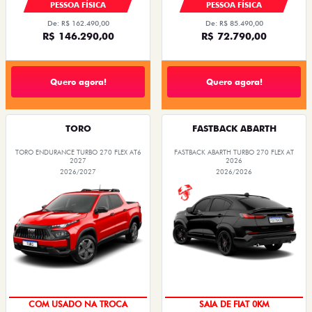
PESSOA FÍSICA
PESSOA FÍSICA
De: R$ 162.490,00
De: R$ 85.490,00
R$ 146.290,00
R$ 72.790,00
Quero agora!
Quero agora!
TORO
FASTBACK ABARTH
TORO ENDURANCE TURBO 270 FLEX AT6
FASTBACK ABARTH TURBO 270 FLEX AT
2027
2026
2026/2027
2026/2026
OPORTUNIDADE
COM USADO NA TROCA
SAIA DE FIAT 0KM