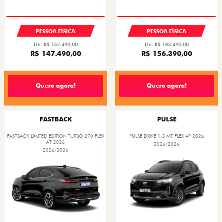
PREÇO IMPERDÍVEL
PESSOA FÍSICA
PESSOA FÍSICA
De: R$ 167.490,00
De: R$ 183.490,00
R$ 147.490,00
R$ 156.390,00
Quero agora!
Quero agora!
FASTBACK
PULSE
FASTBACK LIMITED EDITION TURBO 270 FLEX
PULSE DRIVE 1.3 MT FLEX 4P 2026
AT 2026
2026/2026
2026/2026
OPORTUNIDADE