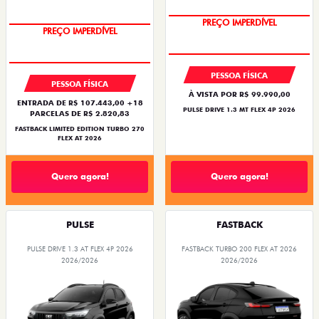
COM USADO NA TROCA
PREÇO IMPERDÍVEL
PREÇO IMPERDÍVEL
PESSOA FÍSICA
PESSOA FÍSICA
À VISTA POR R$ 99.990,00
ENTRADA DE R$ 107.443,00 +18
PULSE DRIVE 1.3 MT FLEX 4P 2026
PARCELAS DE R$ 2.820,83
FASTBACK LIMITED EDITION TURBO 270
FLEX AT 2026
Quero agora!
Quero agora!
PULSE
FASTBACK
PULSE DRIVE 1.3 AT FLEX 4P 2026
FASTBACK TURBO 200 FLEX AT 2026
2026/2026
2026/2026