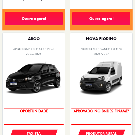
Quero agora!
Quero agora!
ARGO
NOVA FIORINO
ARGO DRIVE 1.0 FLEX 4P 2026
FIORINO ENDURANCE 1.3 FLEX
2026/2026
2026/2027
OPORTUNIDADE
APROVADO NO BNDES FINAME*
TAXISTA
PRODUTOR RURAL