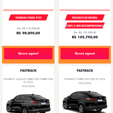
VENDAS PARA PCD
PRODUTOR RURAL
CNPJ E MICROEMPRESÁRIO
De: R$ 115.990,00
R$ 98.890,00
De: R$ 132.990,00
R$ 105.790,00
Quero agora!
Quero agora!
FASTBACK
FASTBACK
FASTBACK AUDACE TURBO 200 HYBRID FLEX
FASTBACK TURBO 200 FLEX AT 2026
AT 2026
2026/2026
2026/2026