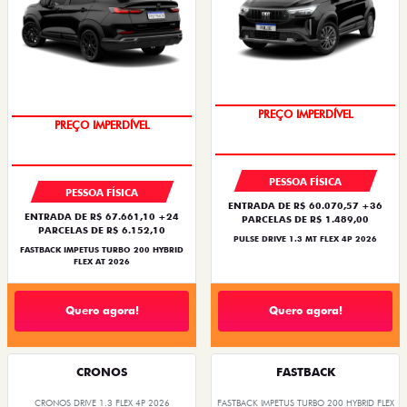
OPORTUNIDADE
PREÇO IMPERDÍVEL
PREÇO IMPERDÍVEL
OPORTUNIDADE
PESSOA FÍSICA
PESSOA FÍSICA
ENTRADA DE R$ 60.070,57 +36
ENTRADA DE R$ 67.661,10 +24
PARCELAS DE R$ 1.489,00
PARCELAS DE R$ 6.152,10
PULSE DRIVE 1.3 MT FLEX 4P 2026
FASTBACK IMPETUS TURBO 200 HYBRID
FLEX AT 2026
Quero agora!
Quero agora!
CRONOS
FASTBACK
CRONOS DRIVE 1.3 FLEX 4P 2026
FASTBACK IMPETUS TURBO 200 HYBRID FLEX