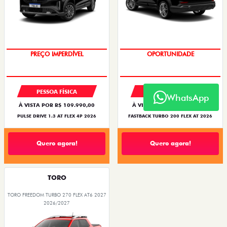
O SUV AUTOMÁTICO MAIS
BARATO DO BRASIL
OPORTUNIDADE
PREÇO IMPERDÍVEL
PESSOA FÍSICA
PESSOA FÍSICA
WhatsApp
À VISTA POR R$ 109.990,00
À VISTA POR R$ 119.990,00
PULSE DRIVE 1.3 AT FLEX 4P 2026
FASTBACK TURBO 200 FLEX AT 2026
Quero agora!
Quero agora!
TORO
TORO FREEDOM TURBO 270 FLEX AT6 2027
2026/2027