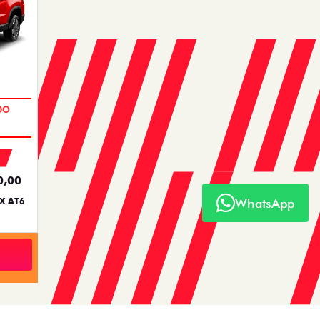
TH
PULSE ABARTH
LEX AT
PULSE ABARTH TURBO 270 FLEX AT 4P
2026
2026/2026
TAXA ZERO
WhatsApp
PESSOA FÍSICA
4,84
ENTRADA DE R$ 104.728,61
89,00
+18 PARCELAS DE R$ 2.759,00
LEX AT
PULSE ABARTH TURBO 270 FLEX AT 4P