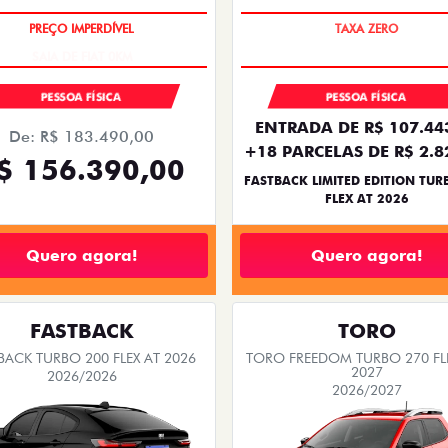
OPORTUNIDADE
PREÇO IMPERDÍVEL
VENDAS PARA PCD
PESSOA FÍSICA
ENTRADA DE R$ 67.661
De: R$ 119.990,00
+24 PARCELAS DE R$ 6.1
R$ 99.980,00
FASTBACK IMPETUS TURBO 200 
FLEX AT 2026
Quero agora!
Quero agora!