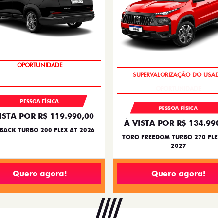
CRONOS
FASTBACK ABAR
NOS DRIVE 1.0 FLEX 4P 2026
FASTBACK ABARTH TURBO 270 F
2026
2025/2026
2026/2026
COM USADO NA TROCA
TAXA ZERO
PESSOA FÍSICA
PESSOA FÍSICA
ENTRADA DE R$ 118.43
De: R$ 108.990,00
+18 PARCELAS DE R$ 3.0
R$ 97.990,00
FASTBACK ABARTH TURBO 270 F