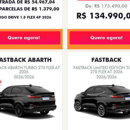
VENDAS PARA PCD
arro novo Fiat. As ofertas tem prazo para acabar,
FASTBACK
FASTBACK
BACK TURBO 200 FLEX AT 2026
FASTBACK IMPETUS TURBO 
HYBRID FLEX AT 2026
2026/2026
2026/2026