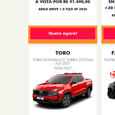
TODOS
PESSOA FÍSICA
As melhores ofertas Fiat
Confira abaixo as ofertas e conquiste o seu c
então não perca essa oportunidade
PULSE ABARTH
PULSE ABARTH TURBO 270 FLEX AT 4P
FAST
2026
2026/2026