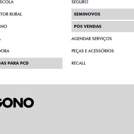
PREÇO IMPERDÍVEL
SAIA DE FIAT 0KM
PESSOA FÍSICA
PESSOA FÍSICA
RADA DE R$ 107.443,00
De: R$ 183.490,00
PARCELAS DE R$ 2.820,83
R$ 156.490,
ACK LIMITED EDITION TURBO 270
FLEX AT 2026
Quero agora!
Quero agora!