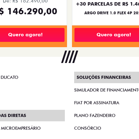
OPORTUNIDADE
OPORTUNIDADE
PESSOA FÍSICA
PESSOA FÍSICA
À VISTA POR R$ 119.99
ISTA POR R$ 134.990,00
FASTBACK TURBO 200 FLEX AT
 FREEDOM TURBO 270 FLEX AT6
2027
Quero agora!
Quero agora!
FASTBACK
FASTBACK ABAR
BACK LIMITED EDITION TURBO
FASTBACK ABARTH TURBO 270 F
270 FLEX AT 2026
2026
2026/2026
2026/2026