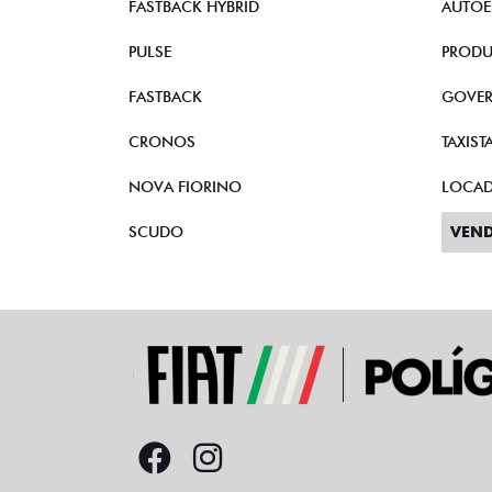
PREÇO IMPERDÍVEL
PESSOA FÍSICA
À VISTA POR R$ 99.990,00
ENT
PULSE DRIVE 1.3 MT FLEX 4P 2026
+18 
FASTB
Quero agora!