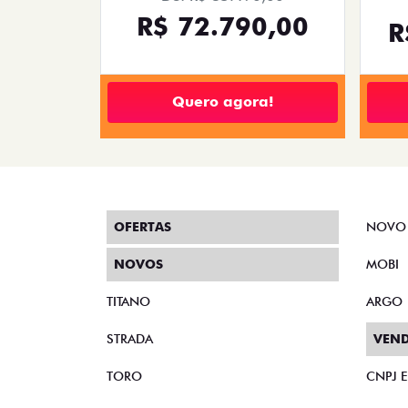
PREÇO IMPERDÍVEL
PESSOA FÍSICA
De: R$ 173.490,00
À V
R$ 134.990,00
TORO
Quero agora!
PULSE
PULSE DRIVE 1.3 MT FLEX 4P 2026
FAST
2026/2026