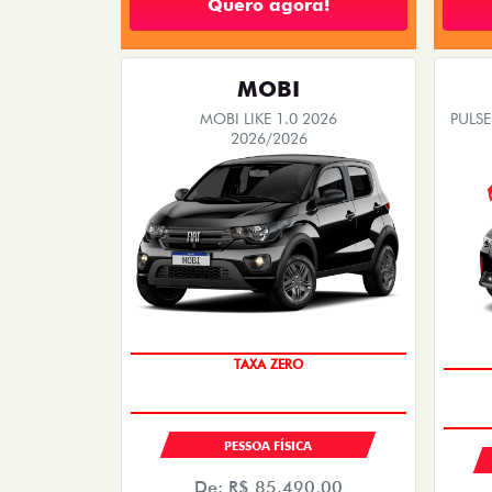
TODOS
PESSOA FÍSICA
As melhores ofertas Fiat
Confira abaixo as ofertas e conquiste o seu c
então não perca essa oportunidade
FASTBACK
FASTBACK IMPETUS TURBO 200
TORO 
HYBRID FLEX AT 2026
2026/2026