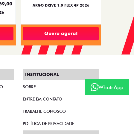
PREÇO IMPERDÍVEL
PESSOA FÍSICA
0,00
À VISTA POR R$ 109.990,00
 2026
PULSE DRIVE 1.3 AT FLEX 4P 2026
Quero agora!
WhatsApp
TH
TORO
LEX AT
TORO ENDURANCE TURBO 270 FLEX
AT6 2027
2026/2027