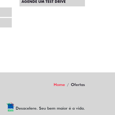
COM USADO NA TROCA
PESSOA FÍSICA
De: R$ 167.490,00
00
R$ 147.490,00
Quero agora!