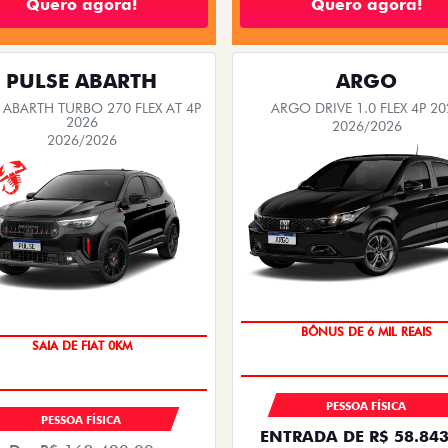
arro novo Fiat. As ofertas tem prazo para acabar,
TORO
FASTBACK
FREEDOM TURBO 270 FLEX AT6
FASTBACK TURBO 200 FLEX AT
2027
2026/2026
2026/2027