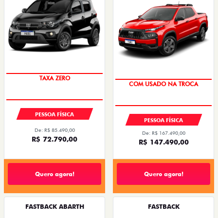
De: R$ 85.490,00
ENTRADA A PARTIR DE 0% + 72X DE
R$ 65.450,00
R$ 2.790,00
FASTBACK IMPETUS TURBO 200 HYBRID
FLEX AT 2026
Quero agora!
Quero agora!
ARGO
CRONOS
ARGO DRIVE 1.0 FLEX 4P 2026
CRONOS DRIVE 1.0 FLEX 4P 2027
2026/2026
2026/2027
CONDIÇÃO IMPERDÍVEL
CONDIÇÃO IMPERDÍVEL