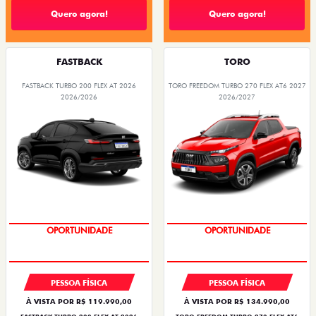
CONDIÇÃO IMPERDÍVEL
MOTORISTAS DE
APLICATIVOS
ENTRADA A PARTIR DE 0% + 72X DE
R$ 1.950,00
CRONOS DRIVE 1.0 FLEX 4P 2027
Quero agora!
OFERTAS