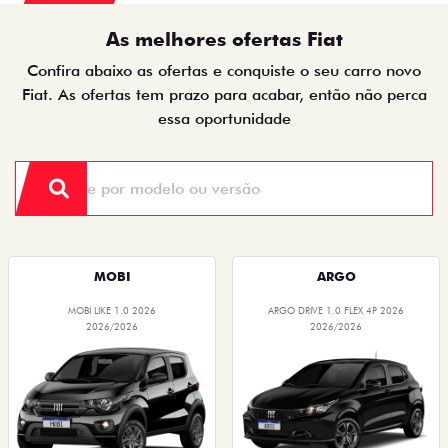
PULSE DRIVE 1.3 AT FLEX 4P 2026
NOVO DUCATO MINIBUS COMFORT 18L 2.2
DIESEL
2026/2026
2026/2026
OPORTUNIDADE
OPORTUNIDADE
VENDAS PARA PCD
PRODUTOR RURAL
CNPJ E MICROEMPRESÁRIO
De: R$ 115.990,00
R$ 97.600,00
De: R$ 375.990,00
R$ 291.000,00
Quero agora!
Quero agora!