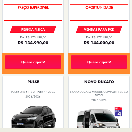
SEMINOVOS
PÓS VENDAS
INSTITUCIONAL
AGENDE UM TEST DRIVE
Home
Ofertas
Desacelere. Seu bem maior é a vida.