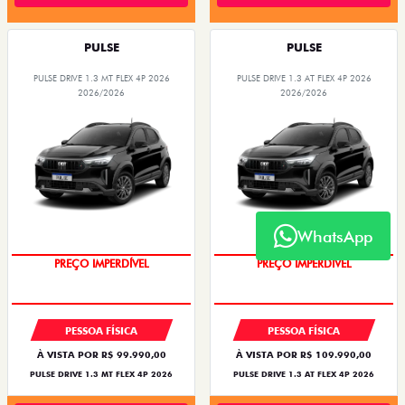
CONDIÇÃO IMPERDÍVEL
PACK SMART
MOTORISTAS DE
TAXISTA
APLICATIVOS
De: R$ 115.990,00
ENTRADA A PARTIR DE 0% + 72X DE
R$ 86.290,00
R$ 2.460,00
FASTBACK TURBO 200 FLEX AT 2026
Quero agora!
Quero agora!
WhatsApp
CRONOS
CRONOS DRIVE 1.0 FLEX 4P 2027
2026/2027