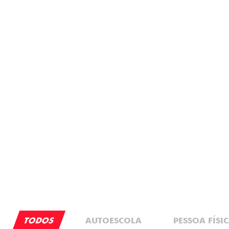
PREÇO IMPERDÍVEL
OPORTUNIDADE
PESSOA FÍSICA
VENDAS PARA PCD
De: R$ 173.490,00
De: R$ 177.490,00
R$ 134.990,00
R$ 144.000,00
Quero agora!
Quero agora!
PULSE
NOVO DUCATO