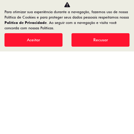
Para otimizar sua experiência durante a navegação, fazemos uso de nossa
Política de Cookies e para proteger seus dados pessoais respeitamos nossa
Política de Privacidade
. Ao seguir com a navegação e visita você
19.122.936/0001-13
concorda com nossas Políticas.
Aceitar
Recusar
Desenvolvido pela DEALERSPACE ® Direitos Reservados.