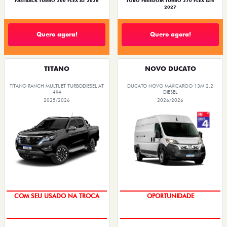
NOVOS
TITANO
STRADA
TORO
FASTBACK HYBRID
PULSE
FASTBACK
CRONOS