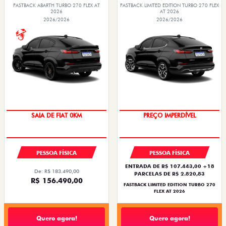
TAXISTA
TAXISTA
De: R$ 97.990,00
De: R$ 109.990,00
R$ 74.390,00
R$ 79.990,00
Quero agora!
Quero agora!
PULSE
FASTBACK
PULSE DRIVE 1.3 AT FLEX 4P 2026
FASTBACK TURBO 200 FLEX AT 2026
2026/2026
2026/2026