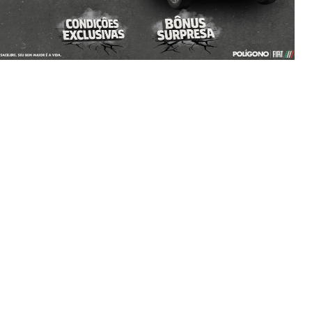
TODOS
AUTOESCOLA
PESSOA FÍSI
As melhores ofertas Fiat
Confira abaixo as ofertas e conquiste o seu carro novo
Fiat. As ofertas tem prazo para acabar, então não perca
essa oportunidade
MOBI
ARGO