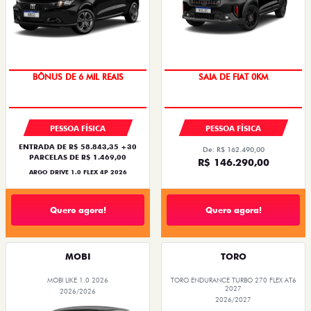
Quero agora!
Quero agora!
FASTBACK
MOBI
FASTBACK IMPETUS TURBO 200 HYBRID FLEX
MOBI LIKE 1.0 2027
AT 2026
2026/2027
2026/2026
CONDIÇÃO IMPERDÍVEL
CONDIÇÃO IMPERDÍVEL
TAXISTA
MOTORISTAS DE
APLICATIVOS