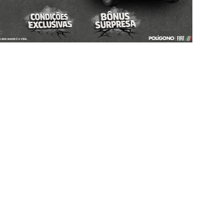
TODOS
PESSOA FÍSICA
As melhores ofertas Fiat
Confira abaixo as ofertas e conquiste o seu carro novo
Fiat. As ofertas tem prazo para acabar, então não perca
essa oportunidade
FASTBACK
TORO