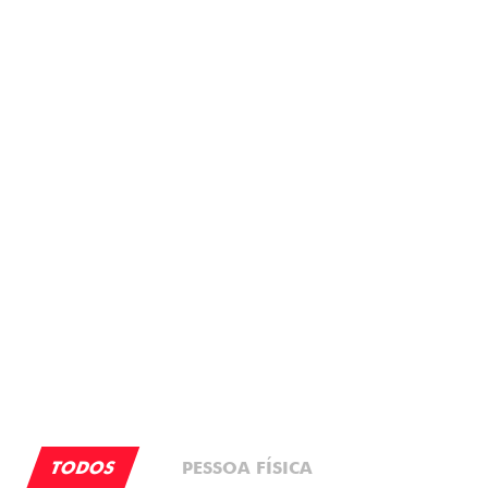
PESSOA FÍSICA
PESSOA FÍSICA
De: R$ 183.490,00
De: R$ 167.490,00
R$ 156.490,00
R$ 147.490,00
Quero agora!
Quero agora!
MOBI
PULSE ABARTH
MOBI LIKE 1.0 2026
PULSE ABARTH TURBO 270 FLEX AT 4P 2026
2026/2026
2026/2026
TAXA ZERO
SAIA DE FIAT 0KM