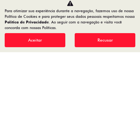
Para otimizar sua experiência durante a navegação, fazemos uso de nossa
Política de Cookies e para proteger seus dados pessoais respeitamos nossa
Política de Privacidade
. Ao seguir com a navegação e visita você
19.122.936/0001-13
concorda com nossas Políticas.
Aceitar
Recusar
Desenvolvido pela DEALERSPACE ® Direitos Reservados.