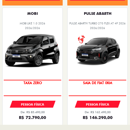
PÓS VENDAS
INSTITUCIONAL
AGENDE UM TEST DRIVE
Home
Ofertas
Desacelere. Seu bem maior é a vida.