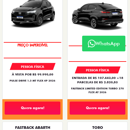
NOVOS
TITANO
STRADA
WhatsApp
TORO
FASTBACK HYBRID
PULSE
FASTBACK
CRONOS