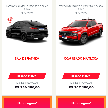
NOVA FIORINO
SCUDO
NOVO DUCATO
MOBI
ARGO
VENDAS DIRETAS
VENDAS PARA PCD
SOLUÇÕES FINANCEIRAS
SEMINOVOS