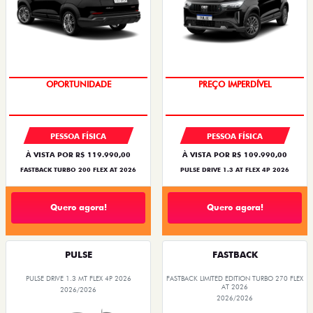
TAXA ZERO
TAXA ZERO
PESSOA FÍSICA
PESSOA FÍSICA
ENTRADA DE R$ 104.728,61 +18
ENTRADA DE R$ 118.434,84 +18
PARCELAS DE R$ 2.759,00
PARCELAS DE R$ 3.089,00
PULSE ABARTH TURBO 270 FLEX AT 4P
FASTBACK ABARTH TURBO 270 FLEX AT
2026
2026
Quero agora!
Quero agora!
OFERTAS