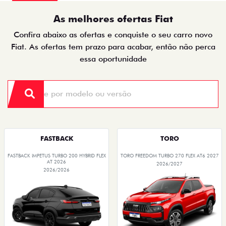
PESSOA FÍSICA
PESSOA FÍSICA
De: R$ 85.490,00
De: R$ 162.490,00
R$ 72.790,00
R$ 146.290,00
Quero agora!
Quero agora!
ARGO
ARGO
ARGO DRIVE 1.0 FLEX 4P 2026
ARGO DRIVE 1.0 FLEX 4P 2026
2026/2026
2026/2026